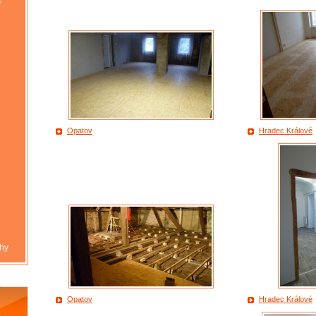
Opatov
Hradec Králové
hy
Opatov
Hradec Králové