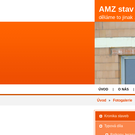
AMZ stav 
děláme to jinak .
ÚVOD
O NÁS
Úvod
Fotogalerie
Kronika staveb
Typová díla
Balkony, terasy