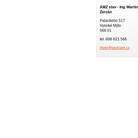
AMZ stav - Ing. Martin
Zerzán
Palackého 517
Vysoké Mýto
566 01
tel. 606 621 566
mzer@sez
nam.cz