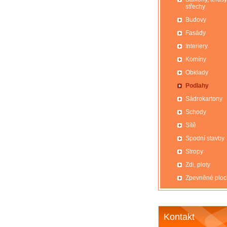
střechy
Budovy
Fasády
Interiery
Komíny
Obklady
Podlahy
Sádrokartony
Schody
Sítě
Spodní stavby
Stropy
Zdi, ploty
Zpevněné ploc
Kontakt