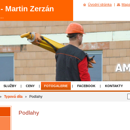
Úvodní stránka
Mapa
- Martin Zerzán
..
SLUŽBY
CENY
FOTOGALERIE
FACEBOOK
KONTAKTY
Typová díla
Podlahy
Podlahy
,